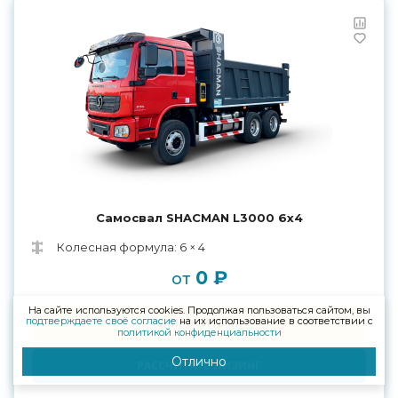
Самосвал SHACMAN L3000 6x4
Колесная формула: 6 × 4
0 ₽
от
На сайте используются cookies. Продолжая пользоваться сайтом, вы
подтверждаете своё согласие
на их использование в соответствии с
ЗАПРОСИТЬ КП
политикой конфиденциальности
Отлично
РАССЧИТАТЬ ЛИЗИНГ